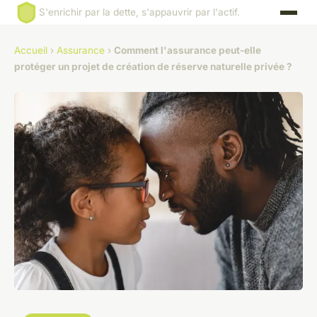
S'enrichir par la dette, s'appauvrir par l'actif.
Accueil
›
Assurance
›
Comment l'assurance peut-elle
protéger un projet de création de réserve naturelle privée ?