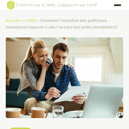
S'enrichir par la dette, s'appauvrir par l'actif.
Accueil
›
Crédits
›
Comment l'évolution des politiques
monétaires impacte-t-elle l'accord des prêts immobiliers?