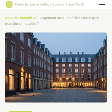
S'enrichir par la dette, s'appauvrir par l'actif.
Accueil
›
Immobilier
›
Logement étudiant à lille : dans quel
quartier s'installer ?