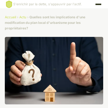
S'enrichir par la dette, s'appauvrir par l'actif.
Accueil
›
Actu
›
Quelles sont les implications d'une
modification du plan local d'urbanisme pour les
propriétaires?